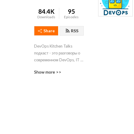
84.4K
95
Downloads
Episodes
Share
RSS
DevOps Kitchen Talks 
подкаст - это разговоры о 
современном DevOps, IT и 
около IT тематиках. 

Show more >>
Постоянные ведущие 
Виктор и Максим 
неформально общаются на 
разнообразные темы, 
делятся своими взглядами 
и вспоминают забавные 
случаи из реального опыта.