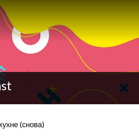
st
кухне (снова)