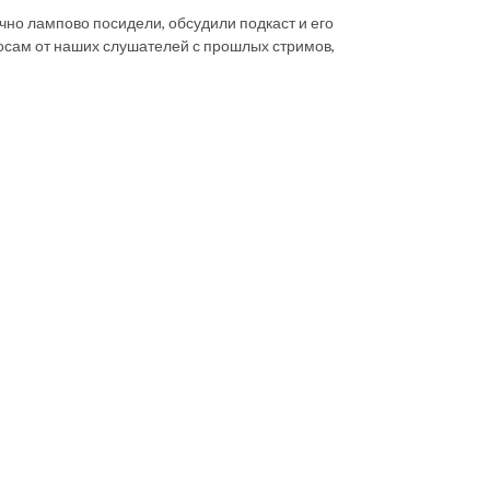
ично лампово посидели, обсудили подкаст и его
осам от наших слушателей с прошлых стримов,