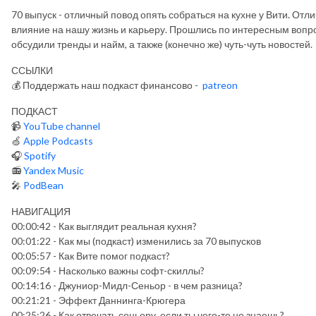
70 выпуск - отличный повод опять собраться на кухне у Вити. Отл
влияние на нашу жизнь и карьеру. Прошлись по интересным вопр
обсудили тренды и найм, а также (конечно же) чуть-чуть новостей.
ССЫЛКИ
💰 Поддержать наш подкаст финансово -
patreon
ПОДКАСТ
📹
YouTube channel
🍏
Apple Podcasts
🎧
Spotify
📻
Yandex Music
🎤
PodBean
НАВИГАЦИЯ
00:00:42 - Как выглядит реальная кухня?
00:01:22 - Как мы (подкаст) изменились за 70 выпусков
00:05:57 - Как Вите помог подкаст?
00:09:54 - Насколько важны софт-скиллы?
00:14:16 - Джуниор-Мидл-Сеньор - в чем разница?
00:21:21 - Эффект Даннинга-Крюгера
00:25:26 - Как отвечать сеньору, если ты чего-то не знаешь?