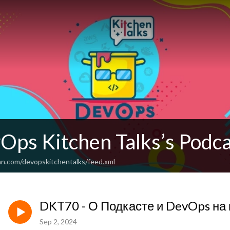
Ops Kitchen Talks’s Podca
an.com/devopskitchentalks/feed.xml
DKT70 - О Подкасте и DevOps на 
Sep 2, 2024